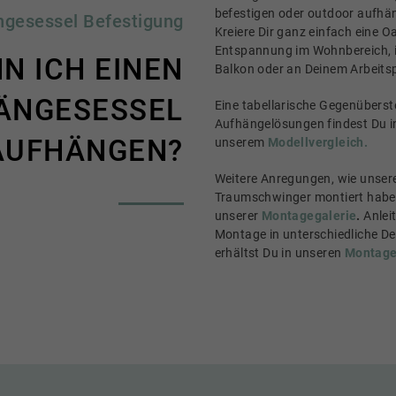
befestigen oder outdoor aufhä
ngesessel Befestigung
Kreiere Dir ganz einfach eine O
Entspannung im Wohnbereich, 
N ICH EINEN
Balkon oder an Deinem Arbeitsp
ÄNGESESSEL
Eine tabellarische Gegenüberste
Aufhängelösungen findest Du i
AUFHÄNGEN?
unserem
Modellvergleich.
Weitere Anregungen, wie unser
Traumschwinger montiert haben
unserer
Montagegalerie
.
Anlei
Montage in unterschiedliche 
erhältst Du in unseren
Montage