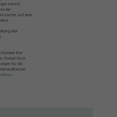
ngen kannst.
ase der
im Garten, auf dem
latz!
llung aller
n
e Kunden ihre
, findest Du in
tungen für die
Deckenaufbauten
videos.