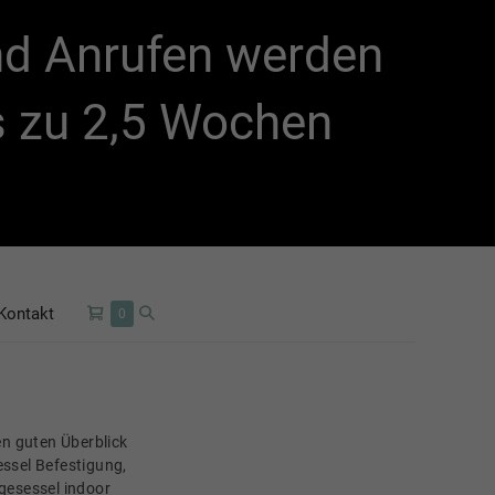
und Anrufen werden
is zu 2,5 Wochen
Kontakt
0
nen guten Überblick
essel Befestigung,
ngesessel indoor