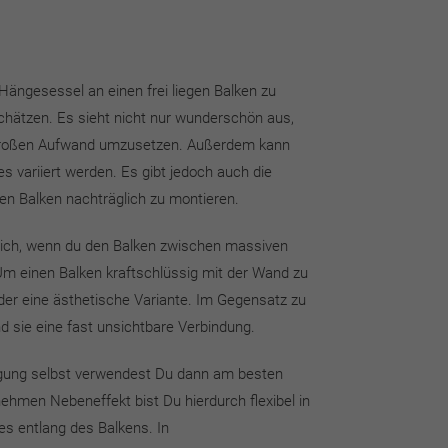
 Hängesessel an einen frei liegen Balken zu
schätzen. Es sieht nicht nur wunderschön aus,
großen Aufwand umzusetzen. Außerdem kann
s variiert werden. Es gibt jedoch auch die
den Balken nachträglich zu montieren.
lich, wenn du den Balken zwischen massiven
m einen Balken kraftschlüssig mit der Wand zu
nder eine ästhetische Variante. Im Gegensatz zu
 sie eine fast unsichtbare Verbindung.
igung selbst verwendest Du dann am besten
ehmen Nebeneffekt bist Du hierdurch flexibel in
tes
entlang des Balkens
. In