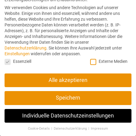
FAQs – Häufige Fragen
Wir verwenden Cookies und andere Technologien auf unserer
Website. Einige von ihnen sind essenziell, während andere uns
Montage Anleitungen
helfen, diese Website und Ihre Erfahrung zu verbessern.
Personenbezogene Daten können verarbeitet werden (z. B. IP-
Adressen), z. B. für personalisierte Anzeigen und Inhalte oder
Anzeigen- und Inhaltsmessung.
Weitere Informationen über die
ÜBER UNS
Verwendung Ihrer Daten finden Sie in unserer
Datenschutzerklärung
.
Sie können Ihre Auswahl jederzeit unter
Team
Einstellungen
widerrufen oder anpassen.
Datenschutzeinstellungen
Essenziell
Externe Medien
Philosophie
Manufaktur
Kundenbilder/ Gästebuch
Alle akzeptieren
Josef Pöcklhofer
Speichern
Heimstraße 3a
Individuelle Datenschutzeinstellungen
5020 Salzburg
fon:
+43 (0) 664 42 60 009
Cookie-Details
Datenschutzerklärung
Impressum
Datenschutzeinstellungen
mail:
office(at) traumschwinger.at