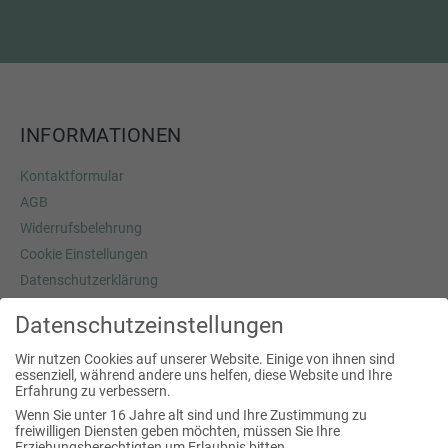
INFORMATIONEN
Kontaktformular
AGB
Widerrufsbelehrung
Cookie Einstellungen
Datenschutzerklärung
Versandkosten
Datenschutzeinstellungen
Impressum
Wir nutzen Cookies auf unserer Website. Einige von ihnen sind
essenziell, während andere uns helfen, diese Website und Ihre
Erfahrung zu verbessern.
SERVICE
Wenn Sie unter 16 Jahre alt sind und Ihre Zustimmung zu
freiwilligen Diensten geben möchten, müssen Sie Ihre
Messen
Erziehungsberechtigten um Erlaubnis bitten.