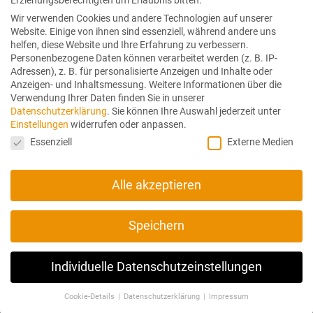
Erziehungsberechtigten um Erlaubnis bitten.
mail:
office(at) traumschwinger.at
Wir verwenden Cookies und andere Technologien auf unserer
Website. Einige von ihnen sind essenziell, während andere uns
helfen, diese Website und Ihre Erfahrung zu verbessern.
Personenbezogene Daten können verarbeitet werden (z. B. IP-
Adressen), z. B. für personalisierte Anzeigen und Inhalte oder
SHOWROOM
Anzeigen- und Inhaltsmessung.
Weitere Informationen über die
Verwendung Ihrer Daten finden Sie in unserer
Datenschutzerklärung
.
Sie können Ihre Auswahl jederzeit unter
Wir beraten Sie auch gerne in unserem Showroom in Salzburg.
Einstellungen
widerrufen oder anpassen.
Bitte sprechen Sie einen Termin mit uns ab.
Datenschutzeinstellungen
Essenziell
Externe Medien
HIER FINDEN SIE UNS
Alle akzeptieren
zum Routenplaner
Speichern
Individuelle Datenschutzeinstellungen
© 2025 Pöcklhofer Josef
Cookie-Details
Datenschutzerklärung
Impressum
Datenschutzeinstellungen