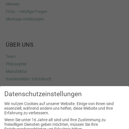
Messen
FAQs – Häufige Fragen
Montage Anleitungen
ÜBER UNS
Team
Philosophie
Manufaktur
Kundenbilder/ Gästebuch
Datenschutzeinstellungen
Josef Pöcklhofer
Wir nutzen Cookies auf unserer Website. Einige von ihnen sind
essenziell, während andere uns helfen, diese Website und Ihre
Heimstraße 3a
Erfahrung zu verbessern.
5020 Salzburg
Wenn Sie unter 16 Jahre alt sind und Ihre Zustimmung zu
freiwilligen Diensten geben möchten, müssen Sie Ihre
fon:
+43 (0) 664 42 60 009