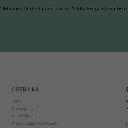
Welches Modell passt zu mir? Alle Fragen beantworte
ÜBER UNS
Team
W
S
Philosophie
Manufaktur
Kundenbilder/ Gästebuch