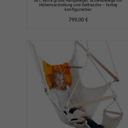
SET, extra große Hängeliege/ Schwebeliege mit
Höhenverstellung und Seiltasche – farbig
konfigurierbar
799,00
€