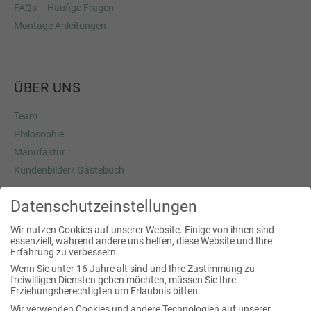
FAQs – Häufige Fragen
Montage Anleitungen
ÜBER UNS
Team
Philosophie
Manufaktur
Kundenbilder/ Gästebuch
Datenschutzeinstellungen
Josef Pöcklhofer
Wir nutzen Cookies auf unserer Website. Einige von ihnen sind
essenziell, während andere uns helfen, diese Website und Ihre
Heimstraße 3a
Erfahrung zu verbessern.
5020 Salzburg
Wenn Sie unter 16 Jahre alt sind und Ihre Zustimmung zu
freiwilligen Diensten geben möchten, müssen Sie Ihre
fon:
+43 (0) 664 42 60 009
Erziehungsberechtigten um Erlaubnis bitten.
mail:
office(at) traumschwinger.at
Wir verwenden Cookies und andere Technologien auf unserer