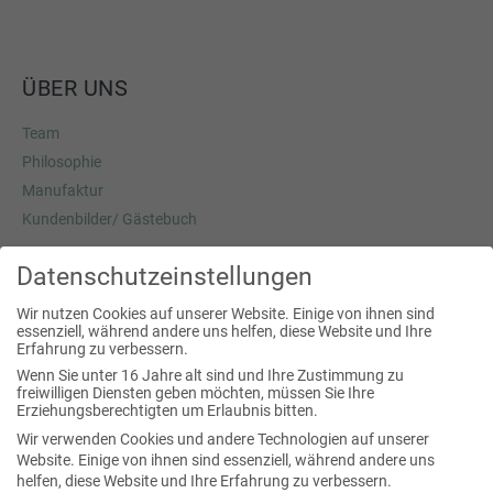
ÜBER UNS
Team
Philosophie
Manufaktur
Kundenbilder/ Gästebuch
Datenschutzeinstellungen
Josef Pöcklhofer
Wir nutzen Cookies auf unserer Website. Einige von ihnen sind
essenziell, während andere uns helfen, diese Website und Ihre
Heimstraße 3a
Erfahrung zu verbessern.
5020 Salzburg
Wenn Sie unter 16 Jahre alt sind und Ihre Zustimmung zu
freiwilligen Diensten geben möchten, müssen Sie Ihre
fon:
+43 (0) 664 42 60 009
Erziehungsberechtigten um Erlaubnis bitten.
mail:
office(at) traumschwinger.at
Wir verwenden Cookies und andere Technologien auf unserer
Website. Einige von ihnen sind essenziell, während andere uns
helfen, diese Website und Ihre Erfahrung zu verbessern.