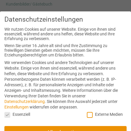
Kundenbilder/ Gästebuch
Datenschutzeinstellungen
Josef Pöcklhofer
Wir nutzen Cookies auf unserer Website. Einige von ihnen sind
essenziell, während andere uns helfen, diese Website und Ihre
Heimstraße 3a
Erfahrung zu verbessern.
5020 Salzburg
Wenn Sie unter 16 Jahre alt sind und Ihre Zustimmung zu
freiwilligen Diensten geben möchten, müssen Sie Ihre
fon:
+43 (0) 664 42 60 009
Erziehungsberechtigten um Erlaubnis bitten.
mail:
office(at) traumschwinger.at
Wir verwenden Cookies und andere Technologien auf unserer
Website. Einige von ihnen sind essenziell, während andere uns
helfen, diese Website und Ihre Erfahrung zu verbessern.
Personenbezogene Daten können verarbeitet werden (z. B. IP-
Adressen), z. B. für personalisierte Anzeigen und Inhalte oder
SHOWROOM
Anzeigen- und Inhaltsmessung.
Weitere Informationen über die
Verwendung Ihrer Daten finden Sie in unserer
Datenschutzerklärung
.
Sie können Ihre Auswahl jederzeit unter
Wir beraten Sie auch gerne in unserem Showroom in Salzburg.
Einstellungen
widerrufen oder anpassen.
Bitte sprechen Sie einen Termin mit uns ab.
Datenschutzeinstellungen
Essenziell
Externe Medien
HIER FINDEN SIE UNS