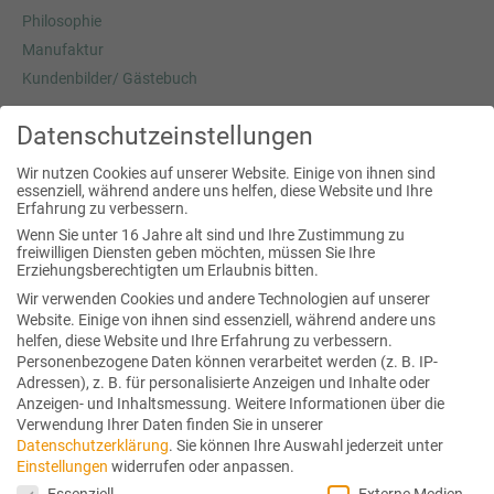
Philosophie
Manufaktur
Kundenbilder/ Gästebuch
Datenschutzeinstellungen
Josef Pöcklhofer
Wir nutzen Cookies auf unserer Website. Einige von ihnen sind
essenziell, während andere uns helfen, diese Website und Ihre
Heimstraße 3a
Erfahrung zu verbessern.
5020 Salzburg
Wenn Sie unter 16 Jahre alt sind und Ihre Zustimmung zu
freiwilligen Diensten geben möchten, müssen Sie Ihre
fon:
+43 (0) 664 42 60 009
Erziehungsberechtigten um Erlaubnis bitten.
mail:
office(at) traumschwinger.at
Wir verwenden Cookies und andere Technologien auf unserer
Website. Einige von ihnen sind essenziell, während andere uns
helfen, diese Website und Ihre Erfahrung zu verbessern.
Personenbezogene Daten können verarbeitet werden (z. B. IP-
Adressen), z. B. für personalisierte Anzeigen und Inhalte oder
SHOWROOM
Anzeigen- und Inhaltsmessung.
Weitere Informationen über die
Verwendung Ihrer Daten finden Sie in unserer
Datenschutzerklärung
.
Sie können Ihre Auswahl jederzeit unter
Wir beraten Sie auch gerne in unserem Showroom in Salzburg.
Einstellungen
widerrufen oder anpassen.
Bitte sprechen Sie einen Termin mit uns ab.
Datenschutzeinstellungen
Essenziell
Externe Medien